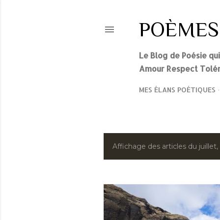
POÈMES
Le Blog de Poésie qu
Amour Respect Tolér
MES ÉLANS POÉTIQUES
A
Affichage des articles du juillet
r
t
i
c
l