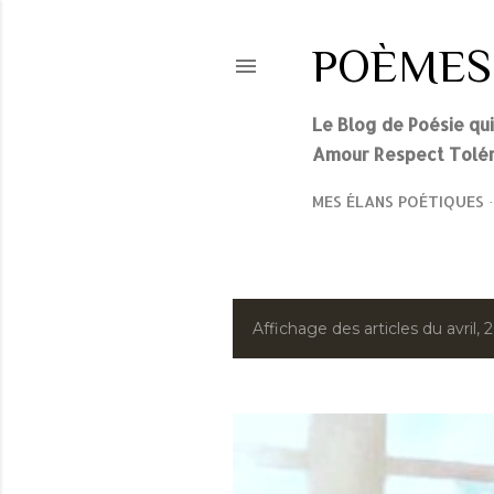
POÈMES
Le Blog de Poésie qu
Amour Respect Tolér
MES ÉLANS POÉTIQUES
A
Affichage des articles du avril, 
r
t
i
c
l