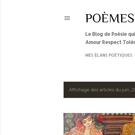
POÈMES
Le Blog de Poésie qu
Amour Respect Tolér
MES ÉLANS POÉTIQUES
A
Affichage des articles du juin, 
r
t
i
c
l