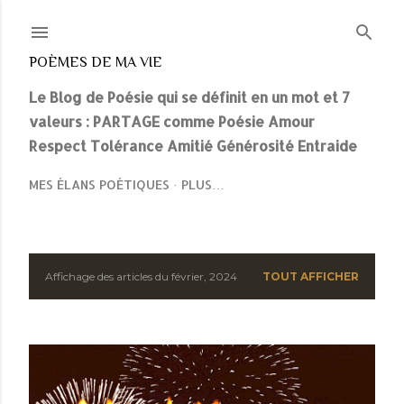
Accéder au contenu principal
POÈMES DE MA VIE
Le Blog de Poésie qui se définit en un mot et 7
valeurs : PARTAGE comme Poésie Amour
Respect Tolérance Amitié Générosité Entraide
MES ÉLANS POÉTIQUES
PLUS…
A
Affichage des articles du février, 2024
TOUT AFFICHER
r
t
i
c
l