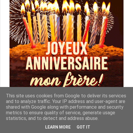
e
s
ARTICLES PLUS ANCIENS
février 19, 2024
This site uses cookies from Google to deliver its services
JOYEUX ANNIVERSAIRE FRANGIN
and to analyze traffic. Your IP address and user-agent are
Fourni par Blogger
Partager
6 commentaires
shared with Google along with performance and security
metrics to ensure quality of service, generate usage
Marl'Aime (Marlène MARTINVALET)
statistics, and to detect and address abuse.
LEARN MORE
GOT IT