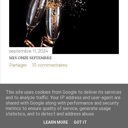
e
s
ARTICLES PLUS ANCIENS
septembre 11, 2024
MES ONZE SEPTEMBRE
Partager
10 commentaires
This site uses cookies from Google to deliver its services
and to analyze traffic. Your IP address and user-agent are
Fourni par Blogger
shared with Google along with performance and security
metrics to ensure quality of service, generate usage
Marl'Aime (Marlène MARTINVALET)
statistics, and to detect and address abuse.
LEARN MORE
GOT IT