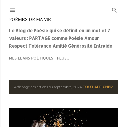
Accéder au contenu principal
POÈMES DE MA VIE
Le Blog de Poésie qui se définit en un mot et 7
valeurs : PARTAGE comme Poésie Amour
Respect Tolérance Amitié Générosité Entraide
MES ÉLANS POÉTIQUES
PLUS…
A
Affichage des articles du septembre, 2024
TOUT AFFICHER
r
t
i
c
l