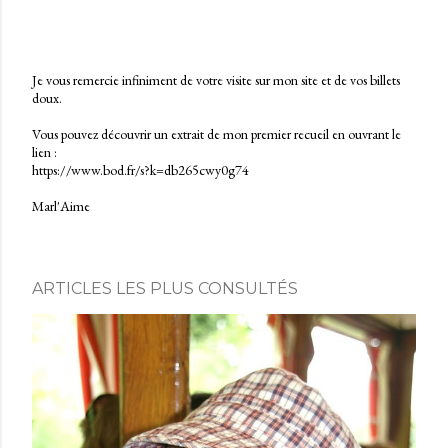
Je vous remercie infiniment de votre visite sur mon site et de vos billets
doux.
E
n
Vous pouvez découvrir un extrait de mon premier recueil en ouvrant le
r
lien :
e
https://www.bod.fr/s?k=db265cwy0g74
g
i
Marl'Aime
s
t
r
e
r
ARTICLES LES PLUS CONSULTÉS
u
n
c
o
m
m
e
n
t