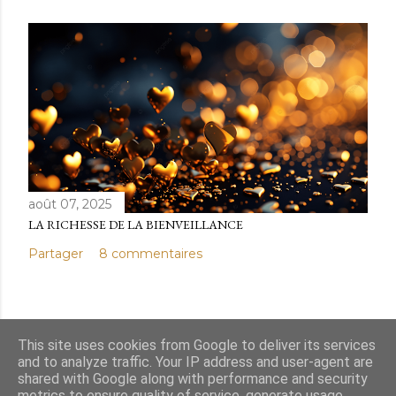
août 07, 2025
LA RICHESSE DE LA BIENVEILLANCE
Partager
8 commentaires
This site uses cookies from Google to deliver its services
and to analyze traffic. Your IP address and user-agent are
Fourni par Blogger
shared with Google along with performance and security
metrics to ensure quality of service, generate usage