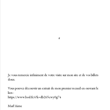
Je vous remercie infiniment de votre visite sur mon site et de vos billets
doux.
E
n
Vous pouvez découvrir un extrait de mon premier recueil en ouvrant le
r
lien :
e
https://www.bod.fr/s?k=db265cwy0g74
g
i
Marl'Aime
s