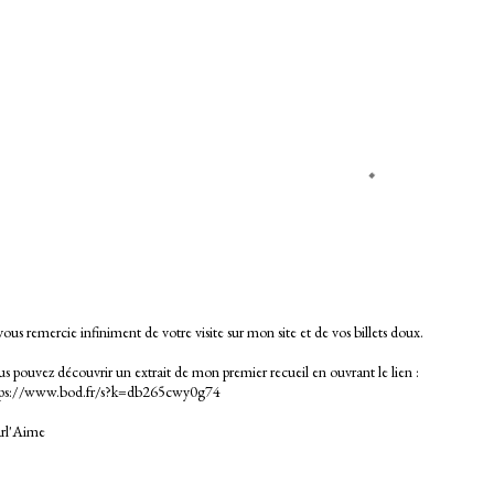
vous remercie infiniment de votre visite sur mon site et de vos billets doux.
s pouvez découvrir un extrait de mon premier recueil en ouvrant le lien :
tps://www.bod.fr/s?k=db265cwy0g74
rl'Aime