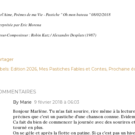
rl'Aime, Poèmes de ma Vie - Pastiche " Oh mon bateau " 08/02/2018
terprétée par Eric Morena
teur-Compositeur : Robin Katz / Alexandre Desplats (1987)
rtager
bels:
Edition 2026
Mes Pastiches Fables et Contes
Prochaine éd
OMMENTAIRES
By Marie
9 février 2018 à 06:03
Bonjour Marlène. Tu m'as fait sourire, rire même à la lectu
précises que c'est un pastiche d'une chanson connue. Evidemme
Ca fait du bien de commencer la journée avec des sourires e
tourné en plus.
On se gèle et après la flotte on patine. Si ça c'est pas un hive