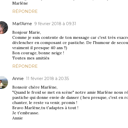
Marlène
RÉPONDRE
Marl'Aime
9 février 2018 à 09:31
Bonjour Marie,
Comme je suis contente de ton message car c'est très exacre
déclencher en composant ce pastiche. De l'humour de secour
vraiment il presque 40 ans !!)
Bon courage, bonne neige !
Toutes mes amitiés
RÉPONDRE
Annie
11 février 2018 à 20:35
Bonsoir chère Marlène,
"Quand le froid se met en scène" notre amie Marlène nous ré
pastiche qui donne envie de danser ( heu presque, c'est en rou
chanter, le reste va venir, promis !
Bravo Marlène,tu t'adaptes à tout !
Je t'embrasse.
Annie