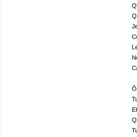
Q
Q
Je
C
L
N
C
Ô
T
E
Q
T