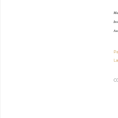
Ma
In
Au
Pa
La
C