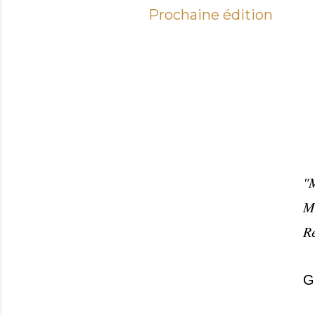
Prochaine édition
"M
Me
Re
G