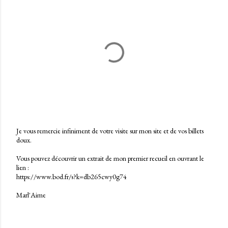
Je vous remercie infiniment de votre visite sur mon site et de vos billets
doux.
E
n
Vous pouvez découvrir un extrait de mon premier recueil en ouvrant le
r
lien :
e
https://www.bod.fr/s?k=db265cwy0g74
g
i
Marl'Aime
s
t
r
e