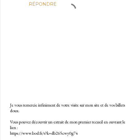
RÉPONDRE
Je vous remercie infiniment de votre visite sur mon site et de vos billets
doux.
E
n
Vous pouvez découvrir un extrait de mon premier recueil en ouvrant le
r
lien :
e
https://www.bod.fr/s?k=db265cwy0g74
g
i