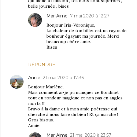
qui mène à l'illusion , tes mots sont superbes ,
belle journée , bises
Marl'Aime
7 mai 2020 à 12:27
Bonjour Iris-Véronique,
La chaleur de ton billet est un rayon de
bonheur égayant ma journée. Merci
beaucoup chère amie.
Bises
RÉPONDRE
Annie
21 mai 2020 à 17:36
Bonjour Marlène,
Mais comment ai-je pu manquer ce Rondinet
tout en rondeur magique et non pas en angles
morts !!!
Bravo à la dame et à mon amie poétesse qui
cherche à nous faire du bien ! Et ça marche !
Gros bisous.
Annie
Marl'Aime
21 mai 2020 à 23:57