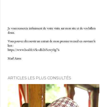
Je vous remercie infiniment de votre visite sur mon site et de vos billets
doux.
E
n
Vous pouvez découvrir un extrait de mon premier recueil en ouvrant le
r
lien :
e
https://www.bod.fr/s?k=db265cwy0g74
g
i
Marl'Aime
s
t
r
e
r
ARTICLES LES PLUS CONSULTÉS
u
n
c
o
m
m
e