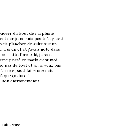
évacuer du bout de ma plume
est sur je ne suis pas très gaie à
vais plancher de suite sur un
, Oui en effet j'avais noté dans
nt cette forme-là, je suis
poème posté ce matin c'est moi
e pas du tout et je ne veux pas
'arrive pas à faire une nuit
à que ça dure !
r. Bon entrainement !
u aimeras: