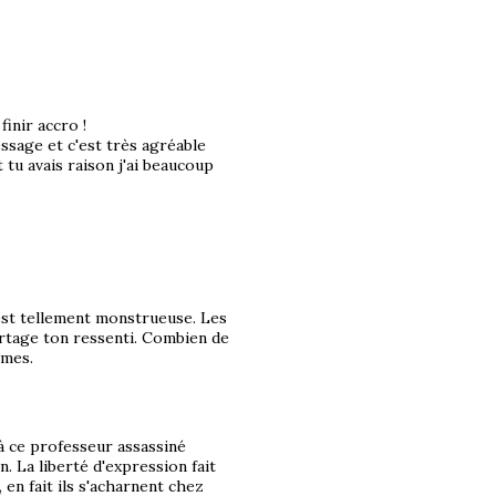
inir accro !
ssage et c'est très agréable
 tu avais raison j'ai beaucoup
 est tellement monstrueuse. Les
artage ton ressenti. Combien de
èmes.
 ce professeur assassiné
. La liberté d'expression fait
 en fait ils s'acharnent chez