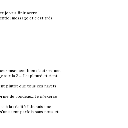
 je vais finir accro !
ntiel message et c'est très
heureusement bien d'autres, une
ur la 2 ... J'ai pleuré et c'est
ent plutôt que tous ces navets
forme de rondeau... Je m'exerce
à la réalité !!! Je suis une
 s'unissent parfois sans nous et