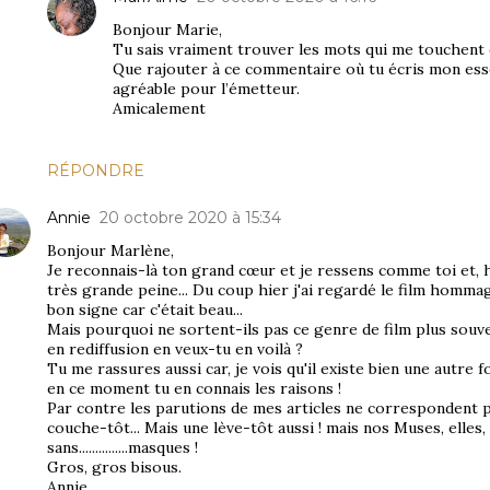
Bonjour Marie,
Tu sais vraiment trouver les mots qui me touchent et
Que rajouter à ce commentaire où tu écris mon esse
agréable pour l’émetteur.
Amicalement
RÉPONDRE
Annie
20 octobre 2020 à 15:34
Bonjour Marlène,
Je reconnais-là ton grand cœur et je ressens comme toi et, 
très grande peine... Du coup hier j'ai regardé le film hommage s
bon signe car c'était beau...
Mais pourquoi ne sortent-ils pas ce genre de film plus souv
en rediffusion en veux-tu en voilà ?
Tu me rassures aussi car, je vois qu'il existe bien une autre 
en ce moment tu en connais les raisons !
Par contre les parutions de mes articles ne correspondent pas 
couche-tôt... Mais une lève-tôt aussi ! mais nos Muses, elles,
sans...............masques !
Gros, gros bisous.
Annie