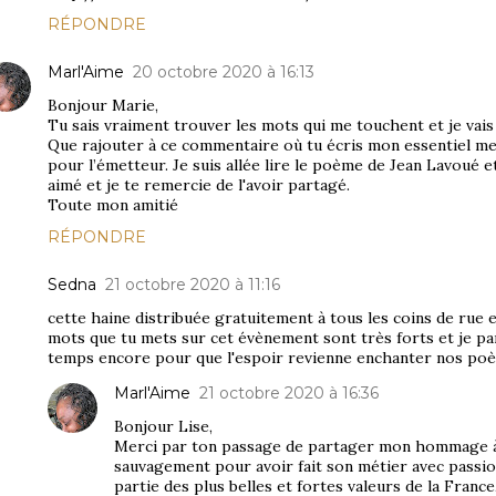
RÉPONDRE
Marl'Aime
20 octobre 2020 à 16:13
Bonjour Marie,
Tu sais vraiment trouver les mots qui me touchent et je vais f
Que rajouter à ce commentaire où tu écris mon essentiel me
pour l’émetteur. Je suis allée lire le poème de Jean Lavoué et
aimé et je te remercie de l'avoir partagé.
Toute mon amitié
RÉPONDRE
Sedna
21 octobre 2020 à 11:16
cette haine distribuée gratuitement à tous les coins de rue
mots que tu mets sur cet évènement sont très forts et je p
temps encore pour que l'espoir revienne enchanter nos po
Marl'Aime
21 octobre 2020 à 16:36
Bonjour Lise,
Merci par ton passage de partager mon hommage à
sauvagement pour avoir fait son métier avec passion
partie des plus belles et fortes valeurs de la France,