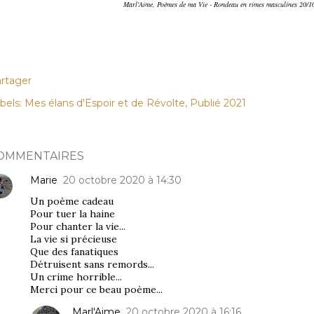
Marl'Aime, Poèmes de ma Vie - Rondeau en rimes masculines 20/1
rtager
bels:
Mes élans d'Espoir et de Révolte
Publié 2021
OMMENTAIRES
Marie
20 octobre 2020 à 14:30
Un poème cadeau
Pour tuer la haine
Pour chanter la vie...
La vie si précieuse
Que des fanatiques
Détruisent sans remords...
Un crime horrible...
Merci pour ce beau poème...
Marl'Aime
20 octobre 2020 à 16:16