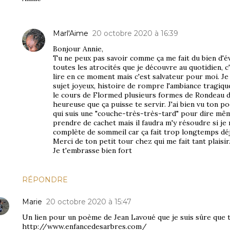
Marl'Aime
20 octobre 2020 à 16:39
Bonjour Annie,
Tu ne peux pas savoir comme ça me fait du bien d'
toutes les atrocités que je découvre au quotidien, c'
lire en ce moment mais c'est salvateur pour moi. Je 
sujet joyeux, histoire de rompre l'ambiance tragique
le cours de Flormed plusieurs formes de Rondeau do
heureuse que ça puisse te servir. J'ai bien vu ton 
qui suis une "couche-très-très-tard" pour dire mêm
prendre de cachet mais il faudra m'y résoudre si je n
complète de sommeil car ça fait trop longtemps déj
Merci de ton petit tour chez qui me fait tant plaisi
Je t'embrasse bien fort
RÉPONDRE
Marie
20 octobre 2020 à 15:47
Un lien pour un poème de Jean Lavoué que je suis sûre que t
http://www.enfancedesarbres.com/