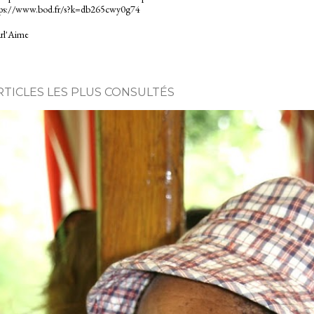
tps://www.bod.fr/s?k=db265cwy0g74
rl'Aime
RTICLES LES PLUS CONSULTÉS