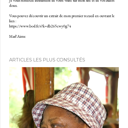
Je vous remercie infiniment de votre visite sur mon site et de vos billets
doux.
E
n
Vous pouvez découvrir un extrait de mon premier recueil en ouvrant le
r
lien :
e
https://www.bod.fr/s?k=db265cwy0g74
g
i
Marl'Aime
s
t
r
e
r
ARTICLES LES PLUS CONSULTÉS
u
n
c
o
m
m
e
n
t
a
i
r
e