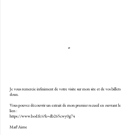
Je vous remercie infiniment de votre visite sur mon site et de vos billets
doux.
E
n
Vous pouvez découvrir un extrait de mon premier recueil en ouvrant le
r
lien :
e
https://www.bod.fr/s?k=db265cwy0g74
g
i
Marl'Aime
s
t