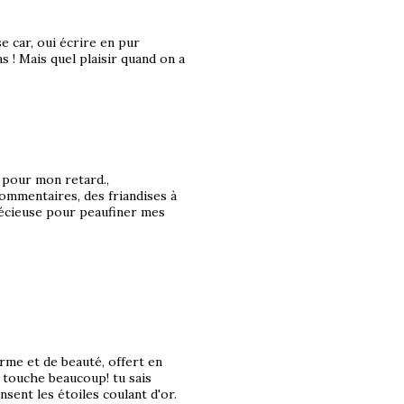
e car, oui écrire en pur
as ! Mais quel plaisir quand on a
 pour mon retard.,
ommentaires, des friandises à
écieuse pour peaufiner mes
rme et de beauté, offert en
me touche beaucoup! tu sais
nsent les étoiles coulant d'or.