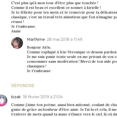
C'est plus qu'à mon tour d'être plus que touchée !
Comme il est beau et excellent ce sonnet à kirielle !
Je te félicite pour tes mots et te remercie pour ta délicatess
classique, c’est un travail très minutieux que l'on n'imagine p
réussi !
Je t'embrasse.
Annie
Marl'Aime
28 mai 2018 à 11:49
Bonjour An'ie,
Comme expliqué â Iris-Véronique ci-dessus pardon
Je me suis punie toute seule en me privant de vos c
consommer sans modération ! Merci de ton aide pr
classiques !
Je t'embrasse
RÉPONDRE
bizak
18 février 2019 à 21:04
Comme j'aime ton poème, aussi bien mitonné, coulant de cha
guise de grâce au bonheur d'être amie. Je l'ai lu et relu, il 
t’enivrer de mots quand ta muse s'élance vers le ciel, là où da