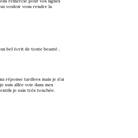
 vous remercie pour vos lignes
ux vouloir vous rendre la
n bel écrit de toute beauté ,
a réponse tardives mais je n'ai
e suis allée voir dans mes
ntils je suis très touchée.