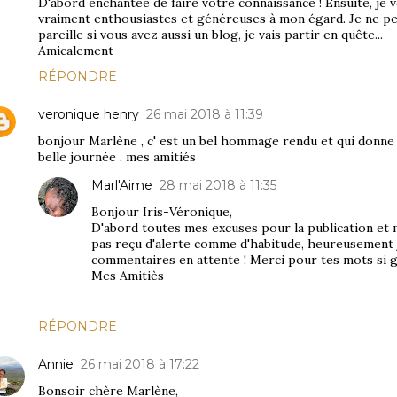
D'abord enchantée de faire votre connaissance ! Ensuite, je
vraiment enthousiastes et généreuses à mon égard. Je ne pe
pareille si vous avez aussi un blog, je vais partir en quête...
Amicalement
RÉPONDRE
veronique henry
26 mai 2018 à 11:39
bonjour Marlène , c' est un bel hommage rendu et qui donne u
belle journée , mes amitiés
Marl'Aime
28 mai 2018 à 11:35
Bonjour Iris-Véronique,
D'abord toutes mes excuses pour la publication et m
pas reçu d'alerte comme d'habitude, heureusement j
commentaires en attente ! Merci pour tes mots si ge
Mes Amitiès
RÉPONDRE
Annie
26 mai 2018 à 17:22
Bonsoir chère Marlène,