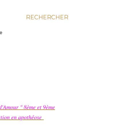
RECHERCHER
ie
 d'Amour " 8ème et 9ème
ction en apothéose