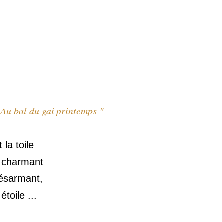
"
Au bal du gai printemps "
la toile
 charmant
désarmant,
toile ...