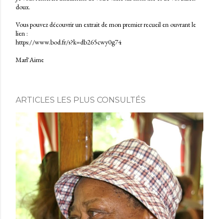
doux.
E
n
Vous pouvez découvrir un extrait de mon premier recueil en ouvrant le
r
lien :
e
https://www.bod.fr/s?k=db265cwy0g74
g
i
Marl'Aime
s
t
r
e
r
ARTICLES LES PLUS CONSULTÉS
u
n
c
o
m
m
e
n
t
a
i
r
e