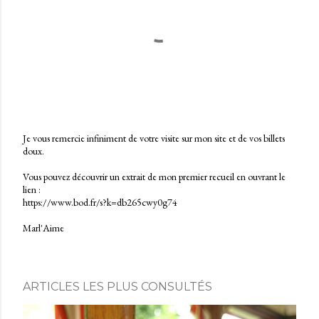
Je vous remercie infiniment de votre visite sur mon site et de vos billets
doux.
E
n
Vous pouvez découvrir un extrait de mon premier recueil en ouvrant le
r
lien :
e
https://www.bod.fr/s?k=db265cwy0g74
g
i
Marl'Aime
s
t
r
e
r
ARTICLES LES PLUS CONSULTÉS
u
n
c